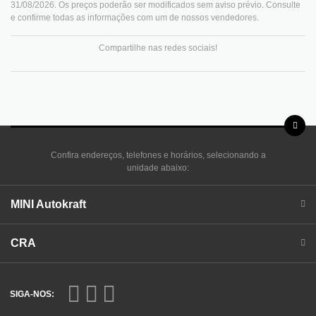
31/08/2026. Os preços poderão ser modificados sem aviso prévio. Consulte
e confirme todas as informações com um de nossos vendedores.
Compartilhe nas redes sociais!
Confira endereços, telefones e horários, selecionando a
unidade abaixo:
MINI Autokraft
CRA
SIGA-NOS: