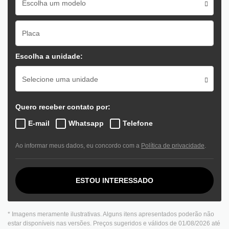
Escolha um modelo
Escolha a unidade:
Selecione uma unidade
Quero receber contato por:
E-mail
Whatsapp
Telefone
Ao informar meus dados, eu concordo com a
Política de privacidade
.
ESTOU INTERESSADO
* Imagens meramente ilustrativas. Alguns itens apresentados poderão não
estar disponíveis nas versões. Preços sugeridos e válidos de 01/08/2026 até