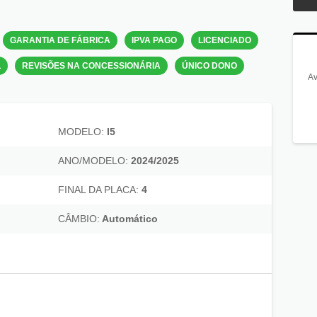
GARANTIA DE FÁBRICA
IPVA PAGO
LICENCIADO
L
REVISÕES NA CONCESSIONÁRIA
ÚNICO DONO
Av
MODELO:
I5
ANO/MODELO:
2024/2025
FINAL DA PLACA:
4
CÂMBIO:
Automático