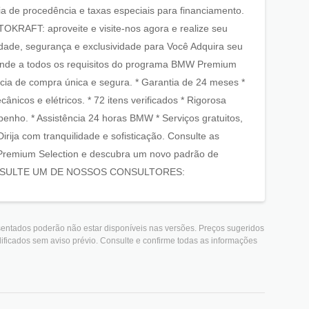
a de procedência e taxas especiais para financiamento.
OKRAFT: aproveite e visite-nos agora e realize seu
ade, segurança e exclusividade para Você Adquira seu
tende a todos os requisitos do programa BMW Premium
cia de compra única e segura. * Garantia de 24 meses *
icos e elétricos. * 72 itens verificados * Rigorosa
enho. * Assistência 24 horas BMW * Serviços gratuitos,
irija com tranquilidade e sofisticação. Consulte as
 Premium Selection e descubra um novo padrão de
. CONSULTE UM DE NOSSOS CONSULTORES:
esentados poderão não estar disponíveis nas versões. Preços sugeridos
ificados sem aviso prévio. Consulte e confirme todas as informações