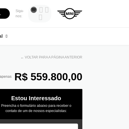
Siga-
L
nos:
al
←
VOLTAR PARA A PÁGINA ANTERIOR
R$ 559.800,00
 apenas
Estou Interessado
Preencha o formulário abaixo para receber o
contato de um de nossos especialistas: