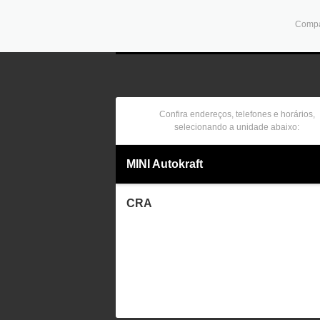
Compar
Confira endereços, telefones e horários,
selecionando a unidade abaixo:
MINI Autokraft
CRA