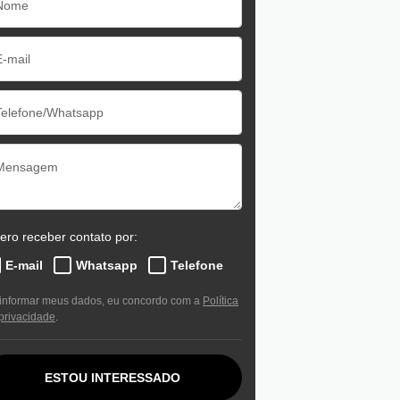
ero receber contato por:
E-mail
Whatsapp
Telefone
informar meus dados, eu concordo com a
Política
privacidade
.
ESTOU INTERESSADO